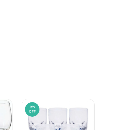
9
%
12
%
OFF
OFF