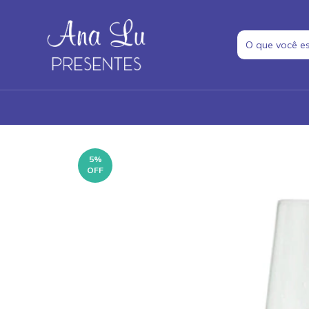
5
%
OFF