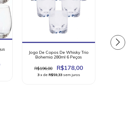
gus
Jogo De Copos De Whisky Trio
Cj 6 taç
Bohemia 280ml 6 Peças
p/vinho b
0
R$178,00
R$196,00
R$162,
3
x de
R$59,33
sem juros
3
x d