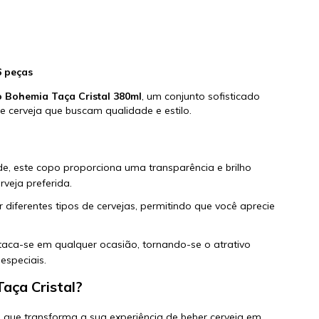
6 peças
 Bohemia Taça Cristal 380ml
, um conjunto sofisticado
 cerveja que buscam qualidade e estilo.
de, este copo proporciona uma transparência e brilho
veja preferida.
 diferentes tipos de cervejas, permitindo que você aprecie
aca-se em qualquer ocasião, tornando-se o atrativo
especiais.
aça Cristal?
 que transforma a sua experiência de beber cerveja em