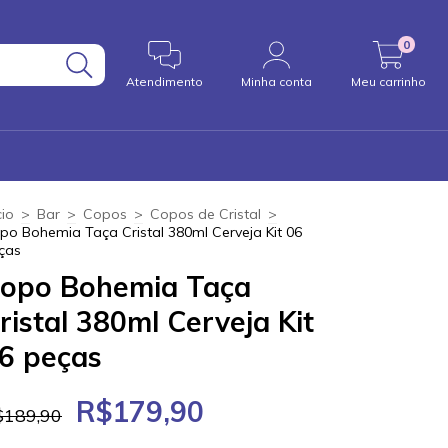
0
Atendimento
Minha conta
Meu carrinho
cio
>
Bar
>
Copos
>
Copos de Cristal
>
po Bohemia Taça Cristal 380ml Cerveja Kit 06
ças
opo Bohemia Taça
ristal 380ml Cerveja Kit
6 peças
R$179,90
$189,90