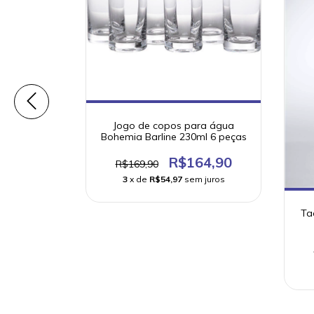
ara Vinho
Jogo de copos para água
185Ml
Bohemia Barline 230ml 6 peças
19,90
R$164,90
R$169,90
 juros
3
x de
R$54,97
sem juros
Ta