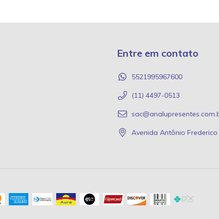
Entre em contato
5521995967600
(11) 4497-0513
sac@analupresentes.com.
Avenida Antônio Frederic