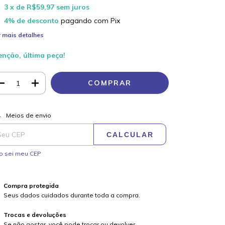
3
x de
R$59,97
sem juros
4% de desconto
pagando com Pix
 mais detalhes
enção, última peça!
ALTERAR CEP
regas para o CEP:
Meios de envio
CALCULAR
o sei meu CEP
Compra protegida
Seus dados cuidados durante toda a compra.
Trocas e devoluções
Se não gostar, você pode trocar ou devolver.