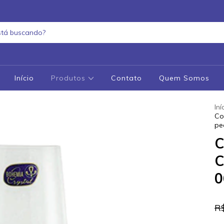
Início
Produtos
Contato
Quem Somos
Iní
Co
pe
C
C
0
R