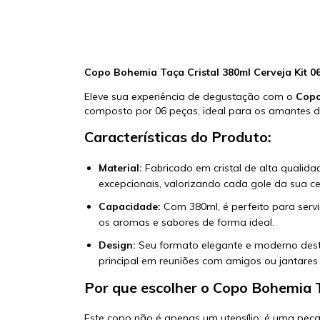
Copo Bohemia Taça Cristal 380ml Cerveja Kit 0
Eleve sua experiência de degustação com o
Copo
composto por 06 peças, ideal para os amantes de
Características do Produto:
Material:
Fabricado em cristal de alta qualida
excepcionais, valorizando cada gole da sua cer
Capacidade:
Com 380ml, é perfeito para servir
os aromas e sabores de forma ideal.
Design:
Seu formato elegante e moderno dest
principal em reuniões com amigos ou jantares 
Por que escolher o Copo Bohemia T
Este copo não é apenas um utensílio; é uma peça