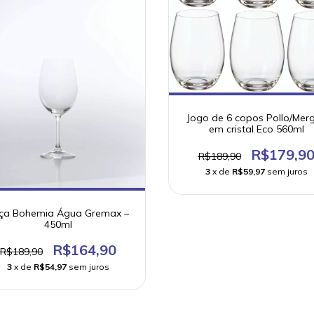
Jogo de 6 copos Pollo/Mer
em cristal Eco 560ml
R$179,9
R$189,90
3
x de
R$59,97
sem juros
ça Bohemia Água Gremax –
450ml
R$164,90
R$189,90
3
x de
R$54,97
sem juros