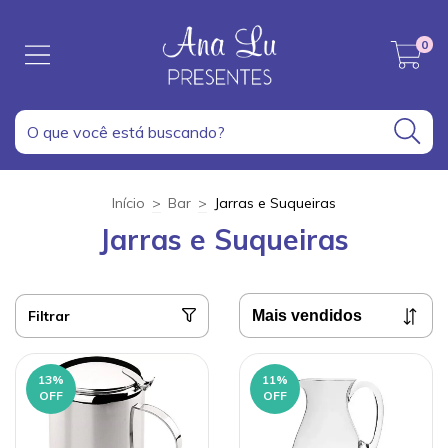
0
Início
>
Bar
>
Jarras e Suqueiras
Jarras e Suqueiras
Filtrar
13
%
11
%
OFF
OFF