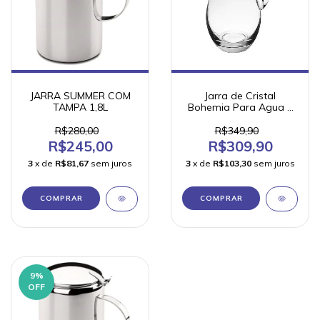
JARRA SUMMER COM
Jarra de Cristal
TAMPA 1,8L
Bohemia Para Agua e
Suco Acapulco 1900 ml
1 Peca
R$280,00
R$349,90
R$245,00
R$309,90
3
x de
R$81,67
sem juros
3
x de
R$103,30
sem juros
9
%
OFF